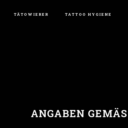
Urian Stelian
TÄTOWIERER
TATTOO HYGIENE
Calmuc Dragoș
Lucian Tătar
Aldo Moreno
Urian Stelian
John Maxx
Calmuc Dragoș
Florin Gheorghiță
Lucian Tătar
Aldo Moreno
John Maxx
Florin Gheorghiță
ANGABEN GEMÄSS