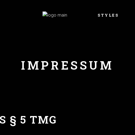
STYLES
Animals Tattoo
Black and Grey Ta
IMPRESSUM
Blackout Tattoo
Brust Tattoo
Color Tattoo
Cover-Up Tattoo
Fine line
Tattoo Style 
 § 5 TMG
Biomechanical / o
Tattoo Style Portra