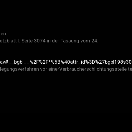
gen:
zblatt I, Seite 3074 in der Fassung vom 24.
tart.xav#__bgbl__%2F%2F*%5B%40attr_id%3D%27bgbl198
tbeilegungsverfahren vor einerVerbraucherschlichtungsstelle 