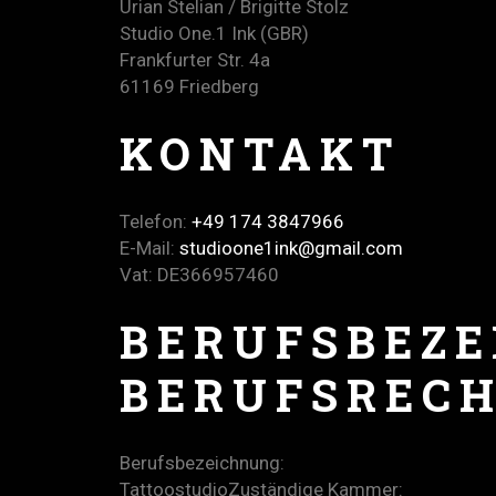
Urian Stelian / Brigitte Stolz
Studio One.1 Ink (GBR)
Frankfurter Str. 4a
61169 Friedberg
KONTAKT
Telefon:
‪+49 174 3847966‬
E-Mail:
studioone1ink@gmail.com
Vat: DE366957460
BERUFSBEZ
BERUFSRECH
Berufsbezeichnung:
TattoostudioZuständige Kammer: