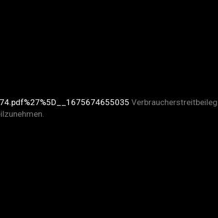
s3074.pdf%27%5D__1675674655035
Verbraucherstreitbeile
teilzunehmen.