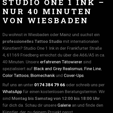
STUDIO ONE 1 INK –
NUR 40 MINUTEN
VON WIESBADEN
Du wohnst in Wiesbaden oder Mainz und suchst ein
professionelles Tattoo Studio
mit internationalen
Künstlern? Studio One 1 Ink in der Frankfurter Straße
4, 61169 Friedberg erreichst du über die A66/A5 in ca.
40 Minuten. Unsere
erfahrenen Tätowierer
sind
spezialisiert auf
Black and Grey Realismus
,
Fine Line
,
Color Tattoos
,
Biomechanik
und
Cover-Ups
.
Ruf uns an unter
0174 384 79 66
oder schreib uns per
WhatsApp
für einen kostenlosen Beratungstermin. Wir
sind
Montag bis Samstag von 12:00 bis 18:00 Uhr
für dich da. Schau dir unsere
Galerie
an und finde den
Künstler, der zu deinem Projekt passt.