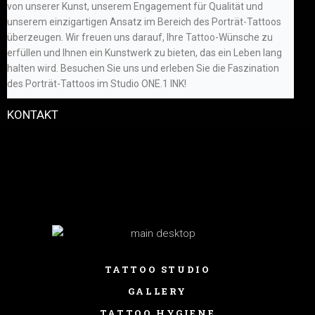
von unserer Kunst, unserem Engagement für Qualität und
unserem einzigartigen Ansatz im Bereich des Porträt-Tattoos
überzeugen. Wir freuen uns darauf, Ihre
Tattoo
-Wünsche zu
erfüllen und Ihnen ein Kunstwerk zu bieten, das ein Leben lang
halten wird. Besuchen Sie uns und erleben Sie die Faszination
des Porträt-Tattoos im Studio ONE.1 INK!
KONTAKT
TATTOO STUDIO
GALLERY
TATTOO HYGIENE