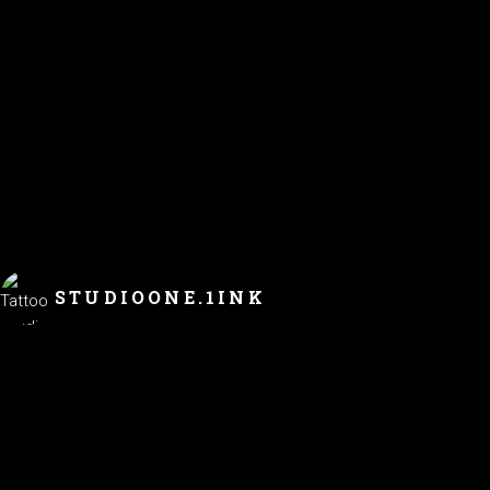
Für eine
Tattoo Beratung
empfehlen wir einen Termin zu
vereinbaren, damit wir uns ausreichend Zeit für dich
nehmen können. Ruf einfach an unter
0174 384 79 66
oder
buche online deinen
Tattoo Termin
. Walk-ins sind nach
Verfügbarkeit möglich.
STUDIOONE.1INK