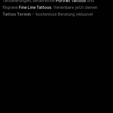
Tätowierungen, detailreiche
Portrait Tattoos
und
filigrane
Fine Line Tattoos
. Vereinbare jetzt deinen
Tattoo Termin
– kostenlose Beratung inklusive!