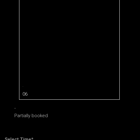
·
06
-
Partially booked
Select Time*