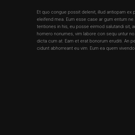
Et quo congue possit delenit, illud antiopam ex 
eleifend mea. Eum esse case ar gum entum ne. Per
tentiones in his, eu posse eirmod salutandi sit,
homero nonumes, vim labore con sequ untur no. 
dicta cum at. Eam et erat bonorum eruditi. An pet
cidunt abhorreant eu vim. Eum ea quem vivendo