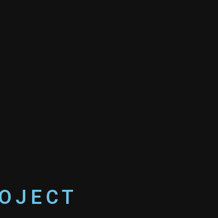
Tattoo Style Small
OJECT