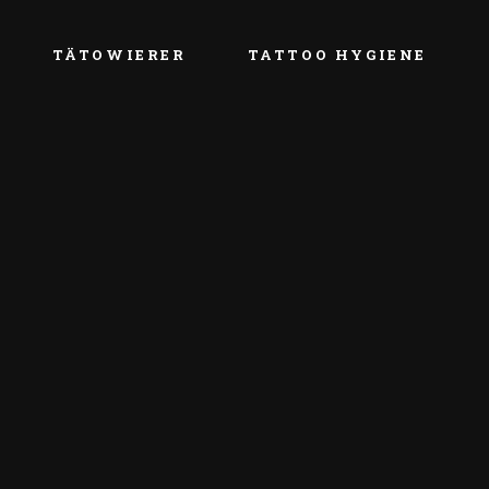
Urian Stelian
TÄTOWIERER
TATTOO HYGIENE
Calmuc Dragoș
Lucian Tătar
Aldo Moreno
Urian Stelian
John Maxx
Calmuc Dragoș
Florin Gheorghiță
Lucian Tătar
Aldo Moreno
John Maxx
Florin Gheorghiță