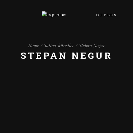
STYLES
Animals Tattoo
Home
Tattoo-künstler
Stepan Negur
Black and Grey Ta
STEPAN NEGUR
Blackout Tattoo
Brust Tattoo
Color Tattoo
Cover-Up Tattoo
Fine line
Tattoo Style 
Biomechanical / o
Tattoo Style Portra