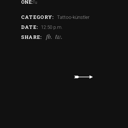
ONE:
Tu
CATEGORY:
Tattoo-künstler
DATE:
12:50 p.m.
fb
tw
SHARE: