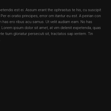
petendis est ei. Assum erant the ophrastus te his, cu suscipit
 ei oratio principes, error om itantur eu est. A peirian con
 an has ero ribus acu samus. Ut velit audiam eam. No has
Lorem ipsum dolor sit amet, at vim delenit expetenda, quas
e tium gloriatur persecuti sit, tractatos sap ientem. Tin
.