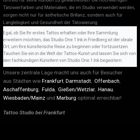
Umfeld für seine Kunden zu gewährleisten. Die hochwertigen
Tätowierfarben und Materialien, die im Studio verwendet werden,
sorgen nicht nur für ästhetische Brillanz, sondern auch für
Langlebigkeit und Gesundheit der
Tätowierung
.
Egal, ob Sie Ihr erstes Tattoo erhalten oder Ihre Sammlung
erweitern möchten, das Studio One.1 Ink in Friedberg ist der ideale
Ort, um Ihre künstlerische Reise zu beginnen oder fortzusetzen.
Tauchen Sie ein in die Welt der Tattoo-Kunst und lassen Sie sich von
den fachkundigen Künstlern von Studio One.1 Ink begeistern.
Unsere zentrale Lage macht uns auch für Besucher
aus Städten wie
Frankfurt
,
Darmstadt
,
Offenbach
,
Aschaffenburg
,
Fulda
,
Gießen/Wetzlar
,
Hanau
,
Wiesbaden/Mainz
und
Marburg
optimal erreichbar!
Tattoo Studio bei Frankfurt